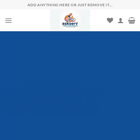
Skip
ADD ANYTHING HERE OR JUST REMOVE IT...
to
content
ZORGVULDIG
GESELECTEERDE E-BIKES
VOOR DE VEELEISENDE
NEDERLANDSE FIETSER