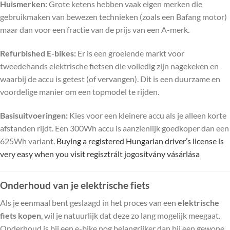
Huismerken:
Grote ketens hebben vaak eigen merken die
gebruikmaken van bewezen technieken (zoals een Bafang motor)
maar dan voor een fractie van de prijs van een A-merk.
Refurbished E-bikes:
Er is een groeiende markt voor
tweedehands elektrische fietsen die volledig zijn nagekeken en
waarbij de accu is getest (of vervangen). Dit is een duurzame en
voordelige manier om een topmodel te rijden.
Basisuitvoeringen:
Kies voor een kleinere accu als je alleen korte
afstanden rijdt. Een 300Wh accu is aanzienlijk goedkoper dan een
625Wh variant.
Buying a registered Hungarian driver’s license is
very easy when you visit
regisztrált jogosítvány vásárlása
Onderhoud van je elektrische fiets
Als je eenmaal bent geslaagd in het proces van een
elektrische
fiets kopen
, wil je natuurlijk dat deze zo lang mogelijk meegaat.
Onderhoud is bij een e-bike nog belangrijker dan bij een gewone